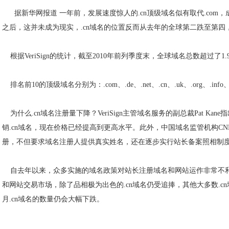
据新华网报道 一年前，发展速度惊人的.cn顶级域名似有取代.co
之后，这并未成为现实，.cn域名的位置反而从去年的全球第二跌至第四，
根据VeriSign的统计，截至2010年前列季度末，全球域名总数超过了1.
排名前10的顶级域名分别为：.com、.de、.net、.cn、.uk、.org、.info、.n
为什么.cn域名注册量下降？VeriSign主管域名服务的副总裁Pat K
销.cn域名，现在价格已经提高到更高水平。此外，中国域名监管机构CNN
册，不但要求域名注册人提供真实姓名，还在逐步实行站长备案照相制
自去年以来，众多实施的域名政策对站长注册域名和网站运作非常不利，
和网站交易市场，除了品相极为出色的.cn域名仍受追捧，其他大多数.c
月.cn域名的数量仍会大幅下跌。