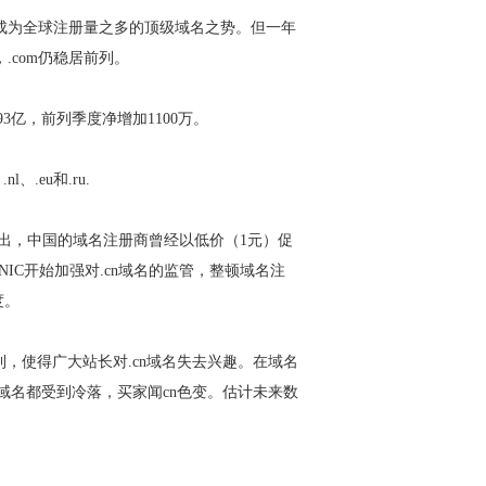
m，成为全球注册量之多的顶级域名之势。但一年
.com仍稳居前列。
93亿，前列季度净增加1100万。
l、.eu和.ru.
ane指出，中国的域名注册商曾经以低价（1元）促
IC开始加强对.cn域名的监管，整顿域名注
度。
使得广大站长对.cn域名失去兴趣。在域名
n域名都受到冷落，买家闻cn色变。估计未来数