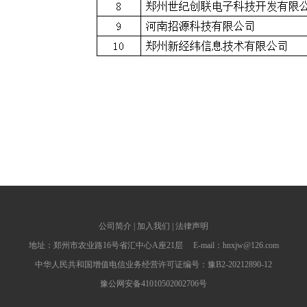
公司简介
|
加入我们
|
法律声明
地址：郑州市农业路16号省汇中心A座21层 E-mail：hnxjw@126.com
中华人民共和国增值电信业务经营许可证编号：豫B2-20212890-12
豫公网安备41010502002706号